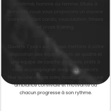
confirmé, homme ou femme. Situés à
Annonay, nous vous proposons un espace
complet alliant cardio, musculation, fitness
et cross training.
Ouverts 7 jours sur 7, nous mettons à votre
disposition des équipements de qualité et
une équipe de coachs diplômés, prêts à
vous accompagner dans vos objectifs.
Plus qu’une simple salle, nous cultivons une
ambiance conviviale et motivante où
chacun progresse à son rythme.